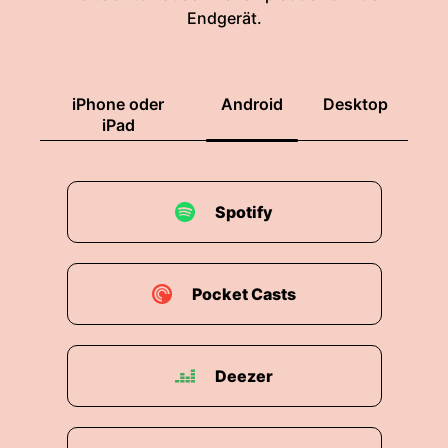
00:01:43: Noch freier
Endgerät.
00:01:53: Heute zu Gast bei Feinstoff, der
wichtigste Mensch in meinem Leben.
iPhone oder
Android
Desktop
00:01:57: Mein geliebter Frank!
iPad
00:01:58: Ich muss dir etwas überreden aber er
hat zugesagt wir sprechen über unser Leben,
Spotify
über unsere Liebe.
00:02:04: Wir sprechen über all das was sie
vielleicht noch nie öffentlich gesagt haben und
Pocket Casts
ich bin sehr glücklich in meiner Seite zu haben.
00:02:10: Und vielleicht ist es auch die
Möglichkeit etwas mehr zu verstehen wer ich
Deezer
bin denn er ist heute da.
00:02:16: mein geliebter Frank Meine Lieben, ich