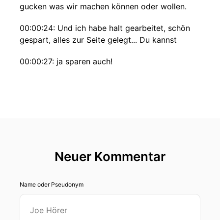
gucken was wir machen können oder wollen.
00:00:24: Und ich habe halt gearbeitet, schön
gespart, alles zur Seite gelegt... Du kannst
00:00:27: ja sparen auch!
00:00:28: Ich kann gut sparen.
00:00:29: also wenn ich weiß wofür kann nicht
gut spazieren.
00:00:31: Ich habe früher Cabaret und Shows
gemacht, aber in Spanien auch Shows.
Neuer Kommentar
00:00:35: In Münster noch drei Mann-Drei-Frau-
Shows, Cabaret, Playback-Shalls gemacht.
Name oder Pseudonym
00:00:41: Ich bin als Fohrer von Ude Lindenberg
aufgetreten.